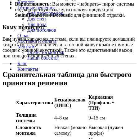
Каталог
Вариативность:
Вы можете «набирать» пирог системы
Готовые решения
под конкретную задачу, используя продукцию
Для перегородок
SoundBoard
или
Decoustic
для финишной отделки.
Для стен
Для пола
Кому подойдет?
Для потолков
О нас
Вам нужна каркасная система, если вы планируете домашний
Доставка и оплата
кинотеатр, студию или если за стеной живут крайне шумные
Монтаж
соседи с мощной акустикой. Также это единственный выход
Прайс на монтаж
при сильно искривленных стенах.
Наши объекты
Блог
Контакты
Сравнительная таблица для быстрого
принятия решения
Каркасная
Бескаркасная
Характеристика
(Профиль +
(ЗИПС)
ТЗИ)
Толщина
4–8 см
9–15 см
системы
Сложность
Низкая (можно
Высокая (нужен
монтажа
самому)
профи)