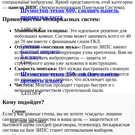
специальные виброузлы. Яркий представитель этой категории
—
панели ЗИПС
(Звукоизолирующая Панельная Система).
Шумостоп-техно 600, сэндвич-панель
премиум класса
Преимущества бескаркасных систем:
3,686.00
₽
Минимальная толщина:
Это идеальное решение для
небольших комнат. Система может занимать всего от 40
до 70 мм вместе с финишным слоем ГКЛ.
Сравнить
Отсутствие «мостиков звука»:
Панели ЗИПС имеют
Быстрый просмотр
встроенные виброизолирующие узлы крепления. Вам не
В корзину
нужно докупать виброподвесы — защита от
Close
структурного шума уже заложена в конструкцию.
Скорость монтажа:
Нет нужды выстраивать сложную
Шумостоп-техно 350, сэндвич-панель
сетку из металлических профилей. Панели собираются
по принципу «паз-гребень», что исключает щели.
премиум класса
Чистота:
Монтаж проходит гораздо быстрее и с
меньшим количеством строительной пыли.
3,431.00
₽
Кому подойдет?
Сервис
Если у вас ровные стены, вы не хотите «съедать» лишние
сантиметры пространства и ваша цель — защититься от
Быстрая доставка
бытового шума соседей (разговоры, телевизор), бескаркасная
система на базе ЗИПС станет оптимальным выбором.