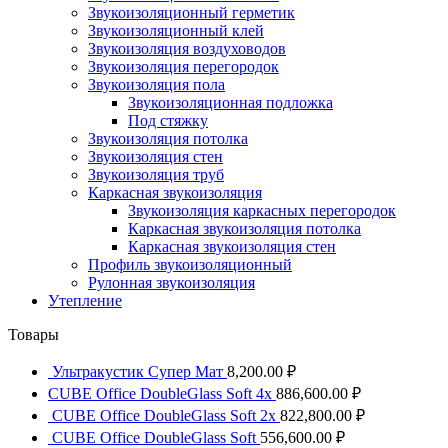
Звукоизоляционный герметик
Звукоизоляционный клей
Звукоизоляция воздуховодов
Звукоизоляция перегородок
Звукоизоляция пола
Звукоизоляционная подложка
Под стяжку
Звукоизоляция потолка
Звукоизоляция стен
Звукоизоляция труб
Каркасная звукоизоляция
Звукоизоляция каркасных перегородок
Каркасная звукоизоляция потолка
Каркасная звукоизоляция стен
Профиль звукоизоляционный
Рулонная звукоизоляция
Утепление
Товары
Ультракустик Супер Мат
8,200.00
₽
CUBE Office DoubleGlass Soft 4x
886,600.00
₽
CUBE Office DoubleGlass Soft 2x
822,800.00
₽
CUBE Office DoubleGlass Soft
556,600.00
₽