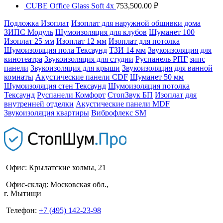
CUBE Office Glass Soft 4x
753,500.00
₽
Подложка Изоплат
Изоплат для наружной обшивки дома
ЗИПС Модуль
Шумоизоляция для клубов
Шуманет 100
Изоплат 25 мм
Изоплат 12 мм
Изоплат для потолка
Шумоизоляция пола Тексаунд
ТЗИ 14 мм
Звукоизоляция для
кинотеатра
Звукоизоляция для студии
Руспанель РПГ
зипс
панели
Звукоизоляция для крыши
Звукоизоляция для ванной
комнаты
Акустические панели CDF
Шуманет 50 мм
Шумоизоляция стен Тексаунд
Шумоизоляция потолка
Тексаунд
Руспанели Комфорт
СтопЗвук БП
Изоплат для
внутренней отделки
Акустические панели MDF
Звукоизоляция квартиры
Виброфлекс SM
Офис:
Крылатские холмы, 21
Офис-склад: Московская обл.,
г. Мытищи
Телефон:
+7 (495) 142-23-98