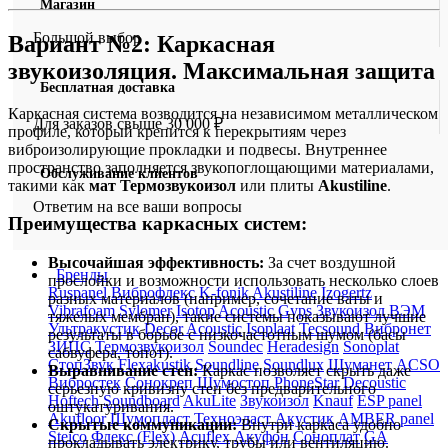
Магазин
Большой выбор
Вариант №2: Каркасная
звукоизоляция. Максимальная защита
Бесплатная доставка
Каркасная система возводится на независимом металлическом
Для заказов свыше 30 000 ₽
профиле, который крепится к перекрытиям через
виброизолирующие прокладки и подвесы. Внутреннее
пространство заполняется звукопоглощающими материалами,
Обслуживание клиентов
такими как
мат Термозвукоизол
или плиты
Akustiline
.
Ответим на все ваши вопросы
Преимущества каркасных систем:
Высочайшая эффективность:
За счет воздушной
Бренды
прослойки и возможности использовать несколько слоев
Ruspanel
Виброфлекс
K-fonik
Akustiline
Izogertz
разных материалов (например, сочетание ваты и
Vibrafoam
Sylomer
Isotop
Acoustic Gyps
Звукоизол ВЭМ
тяжелых мембран), такие системы показывают лучшие
Ультракустик
Decor Acoustic
Isoplaat
Tecsound
Вибронет
результаты в борьбе с низкочастотным шумом (басы
ЗИПС
Термозвукоизол
Soundec
Heradesign
Sonoplat
сабвуфера, топот).
СтопЗвук
Flexakustik
Soundline
Soundlux
Шуманет
ACSO
Выравнивание стен:
Каркас позволяет скрыть даже
Вибростек
Сонокреп
Шумостоп
PhoneStar
Decoustic
серьезную кривизну стен без предварительного
Hoftech
Soundboard
AkuLite
Звукоизол
Knauf
ESP panel
оштукатуривания.
Akufloor
Шумопласт
Техноэласт Акустик
AMBER panel
Скрытые коммуникации:
Внутри каркаса удобно
Steico
Флекс (Flex)
Acuflex
Акуфон
Соноплат
GA
прокладывать электрику, трубы или вентиляцию.