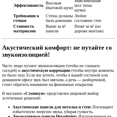
Максимальная
Высокая
Эффективность
(все типы
(бытовой шум)
шума)
Требования к
Стены должны
Любое
стенам
быть ровными
состояние стен
Стоимость
Выше за м²
Ниже за м² (но
материалов
панели
дороже монтаж)
Акустический комфорт: не путайте со
звукоизоляцией!
Часто люди путают звукоизоляцию (чтобы не слышать
соседей) и
акустическую коррекцию
(чтобы внутри комнаты
не было эха). Если вы хотите, чтобы в вашей гостиной или
домашнем офисе звук был мягким, а речь — разборчивой,
стоит обратить внимание на финишные покрытия.
В магазине
«Стопшум»
представлен широкий выбор
эстетичных решений:
Акустические панели для потолка и стен:
Поглощают
избыточную энергию звука, убирая гулкость.
Декоративные панели Heradesign:
Изготовленные из