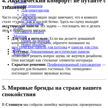
4. Акустический комфорт: не путайте с
Каталог
Готовые решения
тишиной
Для перегородок
Для стен
Часто после звукоизоляции люди замечают, что в комнате
Для пола
стало «гулко», как в пустой бочке. Здесь на сцену выходят
Для потолков
акустические панели
. Их задача — поглощать эхо и делать
О нас
звук в помещении мягким.
Доставка и оплата
Монтаж
Для стен и потолков:
Если вы делаете домашний
Прайс на монтаж
кинотеатр или спальню, обратите внимание на
Наши объекты
акустические панели для потолка
и
панели для стен
.
Блог
Эстетика:
Декоративные акустические панели
Контакты
позволяют решить вопрос шума, не жертвуя дизайном.
Они выглядят как стильные элементы интерьера.
Скрытые решения:
Перфорированный гипсокартон
—
идеален для больших гостиных. Он «невидимо»
поглощает лишние звуковые волны.
5. Мировые бренды на страже вашего
спокойствия
В
Стопшум
мы собрали линейку материалов, проверенных