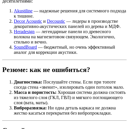
десятилетиями:
Akustiline
— надежные решения для системного подхода
к тишине.
Decor Acoustic
и
Decoustic
— лидеры в производстве
декоративно-акустических панелей из дерева и МДФ.
Heradesign
— легендарные панели из древесного
волокна на магнезитовом связующем. Экологично,
стильно и вечно.
SoundBoard
— бюджетный, но очень эффективный
аналог для коррекции акустики.
Резюме: как не ошибиться?
Диагностика:
Послушайте стены. Если при топоте
соседа стена «звенит», изолировать один потолок мало.
Масса и пористость:
Хорошая система должна состоять
из тяжелого слоя (ГКЛ, ГВЛ) и мягкого поглощающего
слоя (вата, маты).
Виброразвязка:
Ни одна деталь каркаса не должна
жестко касаться перекрытия без вибропрокладки.