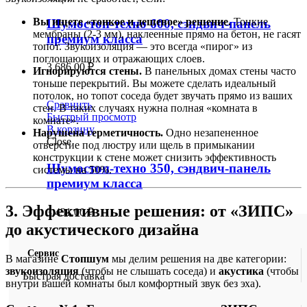
Вы ищете «тонкое и дешевое» решение.
Тонкие
Шумостоп-техно 600, сэндвич-панель
мембраны (2-3 мм), наклеенные прямо на бетон, не гасят
премиум класса
топот. Звукоизоляция — это всегда «пирог» из
поглощающих и отражающих слоев.
3,686.00
₽
Игнорируются стены.
В панельных домах стены часто
тоньше перекрытий. Вы можете сделать идеальный
потолок, но топот соседа будет звучать прямо из ваших
Сравнить
стен. В таких случаях нужна полная «комната в
Быстрый просмотр
комнате».
В корзину
Нарушена герметичность.
Одно незапененное
Close
отверстие под люстру или щель в примыкании
конструкции к стене может снизить эффективность
Шумостоп-техно 350, сэндвич-панель
системы на 50%.
премиум класса
3. Эффективные решения: от «ЗИПС»
3,431.00
₽
до акустического дизайна
Сервис
В магазине
Стопшум
мы делим решения на две категории:
звукоизоляция
(чтобы не слышать соседа) и
акустика
(чтобы
Быстрая доставка
внутри вашей комнаты был комфортный звук без эха).