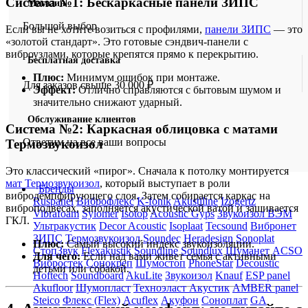
Система №1: Бескаркасные панели ЗИПС
Магазин
Большой выбор
Если вы не хотите возиться с профилями,
панели ЗИПС
— это
«золотой стандарт». Это готовые сэндвич-панели с
виброузлами, которые крепятся прямо к перекрытию.
Бесплатная доставка
Плюс:
Минимум ошибок при монтаже.
Для заказов свыше 30 000 ₽
Эффект:
Отлично справляются с бытовым шумом и
значительно снижают ударный.
Обслуживание клиентов
Система №2: Каркасная облицовка с матами
Ответим на все ваши вопросы
Термозвукоизол
Это классический «пирог». Сначала к потолку монтируется
мат Термозвукоизол
, который выступает в роли
Бренды
вибродемпфирующего слоя. Затем собирается каркас на
Ruspanel
Виброфлекс
K-fonik
Akustiline
Izogertz
виброподвесах, заполняется акустической ватой и зашивается
Vibrafoam
Sylomer
Isotop
Acoustic Gyps
Звукоизол ВЭМ
ГКЛ.
Ультракустик
Decor Acoustic
Isoplaat
Tecsound
Вибронет
ЗИПС
Термозвукоизол
Soundec
Heradesign
Sonoplat
Плюс:
Самый высокий индекс звукоизоляции.
СтопЗвук
Flexakustik
Soundline
Soundlux
Шуманет
ACSO
Для чего:
Если над вами живет семья с активными
Вибростек
Сонокреп
Шумостоп
PhoneStar
Decoustic
детьми или собакой.
Hoftech
Soundboard
AkuLite
Звукоизол
Knauf
ESP panel
Akufloor
Шумопласт
Техноэласт Акустик
AMBER panel
Steico
Флекс (Flex)
Acuflex
Акуфон
Соноплат
GA