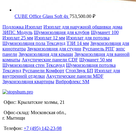
CUBE Office Glass Soft 4x
753,500.00
₽
Подложка Изоплат
Изоплат для наружной обшивки дома
ЗИПС Модуль
Шумоизоляция для клубов
Шуманет 100
Изоплат 25 мм
Изоплат 12 мм
Изоплат для потолка
Шумоизоляция пола Тексаунд
ТЗИ 14 мм
Звукоизоляция для
кинотеатра
Звукоизоляция для студии
Руспанель РПГ
зипс
панели
Звукоизоляция для крыши
Звукоизоляция для ванной
комнаты
Акустические панели CDF
Шуманет 50 мм
Шумоизоляция стен Тексаунд
Шумоизоляция потолка
Тексаунд
Руспанели Комфорт
СтопЗвук БП
Изоплат для
внутренней отделки
Акустические панели MDF
Звукоизоляция квартиры
Виброфлекс SM
Офис:
Крылатские холмы, 21
Офис-склад: Московская обл.,
г. Мытищи
Телефон:
+7 (495) 142-23-98